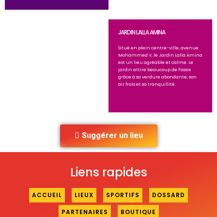
JARDIN LALLA AMINA
Situé en plein centre-ville, avenue
Mohammed V, le Jardin Lalla Amina
est un lieu agréable et calme. Le
jardin attire beaucoup de Fassis
grâce à sa verdure abondante, son
air frais et sa tranquillité.
Suggérer un lieu
Liens rapides
ACCUEIL
LIEUX
SPORTIFS
DOSSARD
PARTENAIRES
BOUTIQUE