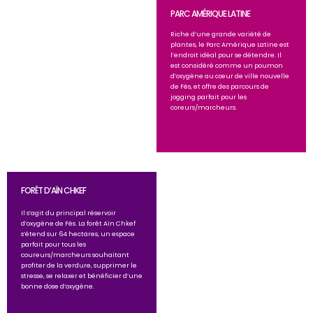
PARC AMÉRIQUE LATINE
Riche d’une grande variété de
plantes, le Parc Amérique Latine est
l’endroit idéal pour se détendre. Il
est considéré comme un poumon
d’oxygène au cœur de ville nouvelle
de Fès, et offre des parcours de
jogging parfait pour les
coreurs/marcheurs.
FORÊT D’AÏN CHKEF
Il s’agit du principal réservoir
d’oxygène de Fès. La forêt Aïn Chkef
s’étend sur 64 hectares, un espace
parfait pour tous les
coureurs/marcheurs souhaitant
profiter de la verdure, supprimer le
stresse, se relaxer et bénéficier d’une
bonne dose d’oxygène.