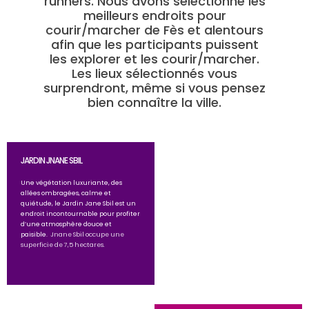
runners. Nous avons sélectionné les
meilleurs endroits pour
courir/marcher de Fès et alentours
afin que les participants puissent
les explorer et les courir/marcher.
Les lieux sélectionnés vous
surprendront, même si vous pensez
bien connaître la ville.
JARDIN JNANE SBIL
Une végétation luxuriante, des
allées ombragées, calme et
quiétude, le Jardin Jane Sbil est un
endroit incontournable pour profiter
d’une atmosphère douce et
paisible.
Jnane Sbil occupe une
superficie de 7,5 hectares.